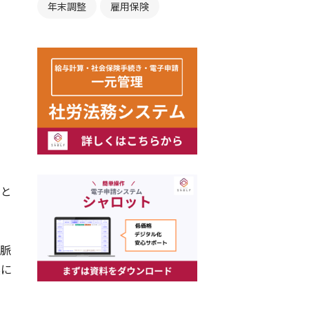
年末調整
雇用保険
りと
人脈
実に