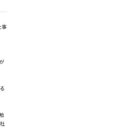
仕事
が
る
勉
の社