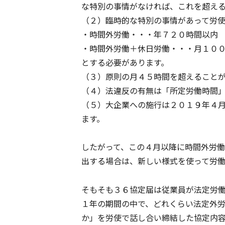
な特別の事情がなければ、これを超え
（２）臨時的な特別の事情があって労
・時間外労働・・・年７２０時間以内
・時間外労働＋休日労働・・・月１０
とする必要があります。
（３）原則の月４５時間を超えること
（４）法違反の有無は「所定労働時間
（５）大企業への施行は２０１９年４
ます。
したがって、この４月以降に時間外労
出する場合は、新しい様式を使って労
そもそも３６協定届は従業員が法定労
１年の期間の中で、どれくらい法定外
か」を労使で話し合い締結した協定内