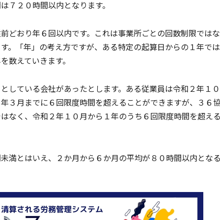
間は７２０時間以内となります。
従前どおり年６回以内です。これは事業所ごとの回数制限ではな
ます。「年」の考え方ですが、ある特定の起算日からの１年で
を数えていきます。
月としている会社があったとします。ある従業員は令和２年１
３年３月までに６回限度時間を超えることができますが、３６
ではなく、令和２年１０月から１年のうち６回限度時間を超え
間未満とはいえ、２か月から６か月の平均が８０時間以内とな