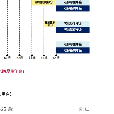
老齢厚生年金」
の場合】