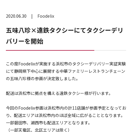
2020.06.30
Foodelix
五味八珍×遠鉄タクシーにてタクシーデリ
バリーを開始
この度Foodelixが実施する浜松市のタクシーデリバリー実
証実験
にて静岡県下中心に展開する中華ファミリーレストランチェ
ーン
の五味八珍様の参画が決定致しました。
配送は浜松市に拠点を構える遠鉄タクシー様が行います。
今回のFoodelix参画は浜松市内の計11店舗が参画予定と
なってお
り、
配送エリアは浜松市内のほぼ全域に広がることとなります。
一部磐田市、湖西市も配送エリアとなります。
（一部天竜区、北区エリアは除く）