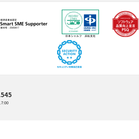
1545
:00