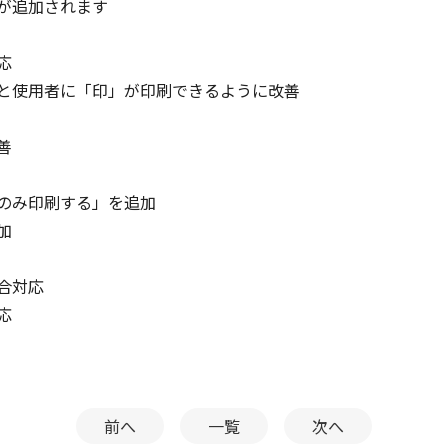
が追加されます
応
使用者に「印」が印刷できるように改善
善
のみ印刷する」を追加
加
合対応
応
前へ
一覧
次へ