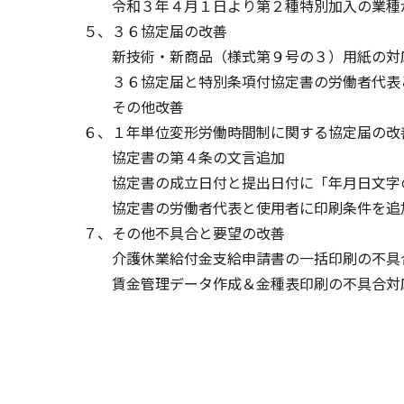
令和３年４月１日より第２種特別加入の業種
５、３６協定届の改善
新技術・新商品（様式第９号の３）用紙の対
３６協定届と特別条項付協定書の労働者代表と
その他改善
６、１年単位変形労働時間制に関する協定届の改
協定書の第４条の文言追加
協定書の成立日付と提出日付に「年月日文字
協定書の労働者代表と使用者に印刷条件を追
７、その他不具合と要望の改善
介護休業給付金支給申請書の一括印刷の不具
賃金管理データ作成＆金種表印刷の不具合対